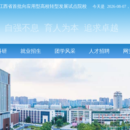
江西省首批向应用型高校转型发展试点院校
今天是 2026-08-
自强不息
育人为本
追求卓越
科研
就业招生
团学风采
人才招聘
网