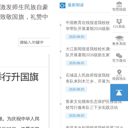
最新阅读
，激发师生民族自豪
智慧校园
“
致敬国旗，礼赞中
中国教育在线报道我校校长康灿
OA系统
华带队开展暑期2026级新生家访
专项行动
2026.08.05
教务系统
大江新闻报道我校校长康灿华带
队开展暑期2026级新生家访专项
官方微信
行动
2026.08.05
石城县人民政府报道我校笃行服
校园地址
务队来到木兰乡，开展为期数天
的系列实践活动
2026.08.05
客家文化赣南生态保护区报道我
校笃行服务队三下乡实践活动
2026.08.05
南昌市水利局报道我校开展“河小