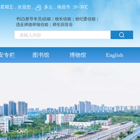
07，星期五，欢迎您，
多云，南昌市 28~36℃
书记(督导专员)信箱
|
校长信箱
|
校纪委信箱
|
违反师德举报信箱
|
师生回音谷
安专栏
图书馆
博物馆
English